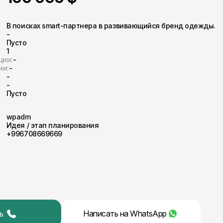
В поисках smart-партнера в развивающийся бренд одежды.
-
Пусто
1
ции:
-
ии:
-
-
-
Пусто
wpadm
Идея / этап планирования
+996708669669
ь
Написать на
WhatsApp