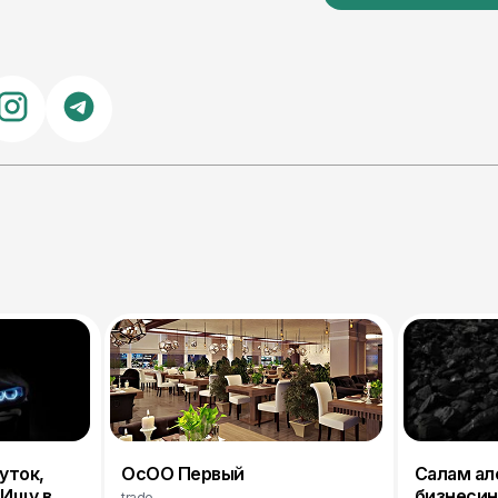
уток,
ОсОО Первый
Салам ал
 Ищу в
бизнесин
trade