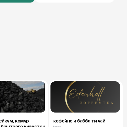
ейкум, комур
кофейне и баббл ти чай
 баштоого инвестор
trade