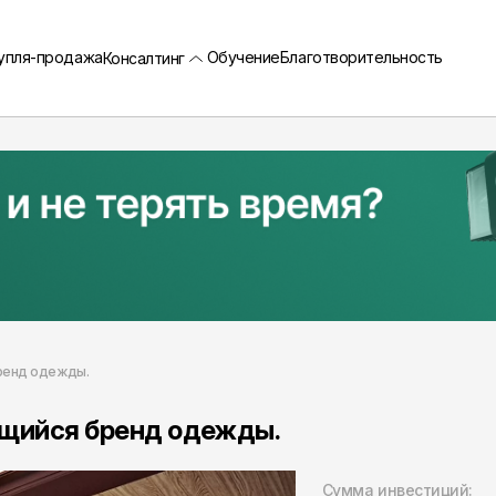
упля-продажа
Обучение
Благотворительность
Консалтинг
бренд одежды.
ющийся бренд одежды.
Сумма инвестиций: