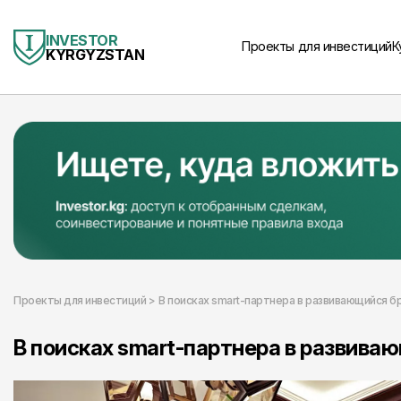
INVESTOR
Проекты для инвестиций
К
KYRGYZSTAN
Проекты для инвестиций >
В поисках smart-партнера в развивающийся 
В поисках smart-партнера в развива