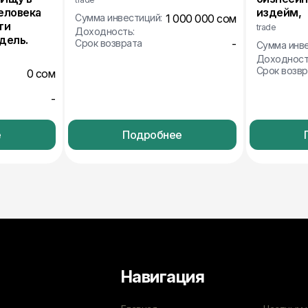
еловека
издейм,
Сумма инвестиций:
1 000 000 сом
ти
trade
Доходность:
дель.
Срок возврата
-
Сумма инве
Доходност
Срок возвр
0 сом
-
е
Подробнее
Навигация