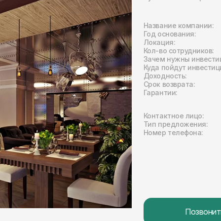
Название компании:
Год основания:
Локация:
Кол-во сотрудников:
Зачем нужны инвести
Куда пойдут инвестиц
Доходность:
Срок возврата:
Гарантии:
Контактное лицо:
Тип предложения:
Номер телефона:
Позвонит