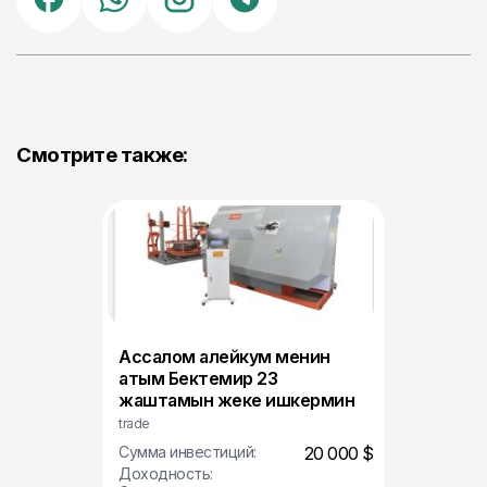
Смотрите также:
Ассалом алейкум менин
атым Бектемир 23
жаштамын жеке ишкермин
trade
Сумма инвестиций:
20 000 $
Доходность: