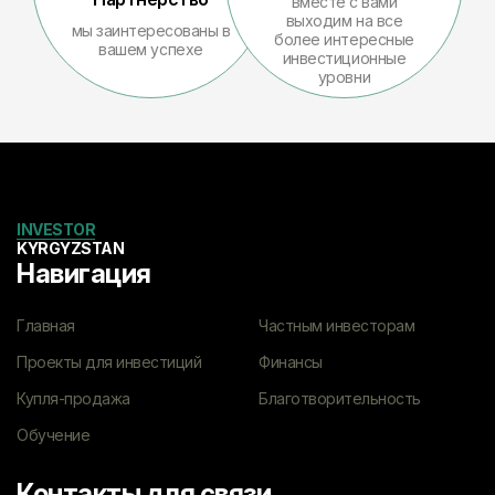
вместе с вами
выходим на все
мы заинтересованы в
более интересные
вашем успехе
инвестиционные
уровни
INVESTOR
KYRGYZSTAN
Навигация
Главная
Частным инвесторам
Проекты для инвестиций
Финансы
Купля-продажа
Благотворительность
Обучение
Контакты для связи