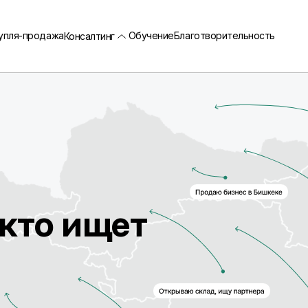
упля-продажа
Обучение
Благотворительность
Консалтинг
 кто ищет