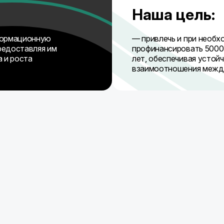
Наша цель:
формационную
— привлечь и при необх
редоставляя им
профинансировать 5000
 и роста
лет, обеспечивая устой
взаимоотношения межд